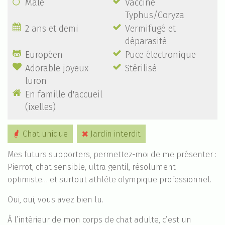


Mâle
Vacciné
Typhus/Coryza


2 ans et demi
Vermifugé et
déparasité


Européen
Puce électronique


Adorable joyeux
Stérilisé
luron

En famille d'accueil
(ixelles)
Chat unique
Jardin interdit

Mes futurs supporters, permettez-moi de me présenter :
Pierrot, chat sensible, ultra gentil, résolument
optimiste… et surtout athlète olympique professionnel.
Oui, oui, vous avez bien lu.
À l’intérieur de mon corps de chat adulte, c’est un